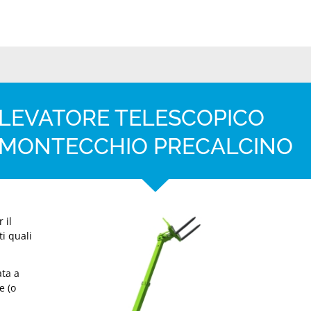
LLEVATORE TELESCOPICO
A MONTECCHIO PRECALCINO
 il
ti quali
ta a
e (o