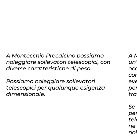
A Montecchio Precalcino possiamo
A 
noleggiare sollevatori telescopici, con
un’
diverse caratteristiche di peso.
occ
co
Possiamo noleggiare sollevatori
ev
telescopici per qualunque esigenza
per
dimensionale.
tra
Se 
pe
te
ne
noi