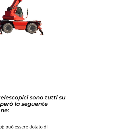
 telescopici sono tutti su
 però la seguente
one:
so): può essere dotato di