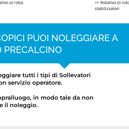
tivo (o roto)
=> Rotativo (o rot
stabilizzatori
OPICI PUOI NOLEGGIARE A
 PRECALCINO
are tutti i tipi di Sollevatori
on servizio operatore.
opralluogo, in modo tale da non
 il noleggio.