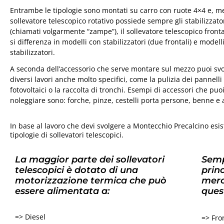
Entrambe le tipologie sono montati su carro con ruote 4×4 e, me
sollevatore telescopico rotativo possiede sempre gli stabilizzato
(chiamati volgarmente “zampe”), il sollevatore telescopico front
si differenza in modelli con stabilizzatori (due frontali) e modell
stabilizzatori.
A seconda dell’accessorio che serve montare sul mezzo puoi sv
diversi lavori anche molto specifici, come la pulizia dei pannelli
fotovoltaici o la raccolta di tronchi. Esempi di accessori che puo
noleggiare sono: forche, pinze, cestelli porta persone, benne e 
In base al lavoro che devi svolgere a Montecchio Precalcino esi
tipologie di sollevatori telescopici.
La maggior parte dei sollevatori
Semp
telescopici è dotato di una
princ
motorizzazione termica che può
merc
essere alimentata a:
ques
=> Diesel
=> Fron