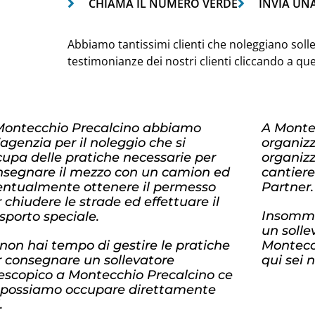
CHIAMA IL NUMERO VERDE
INVIA UN
Abbiamo tantissimi clienti che noleggiano solle
testimonianze dei nostri clienti cliccando a qu
Montecchio Precalcino abbiamo
A Monte
agenzia per il noleggio che si
organiz
upa delle pratiche necessarie per
organizz
nsegnare il mezzo con un camion ed
cantiere
entualmente ottenere il permesso
Partner.
 chiudere le strade ed effettuare il
Insomma
sporto speciale.
un solle
non hai tempo di gestire le pratiche
Montecch
r consegnare un sollevatore
qui sei 
lescopico a Montecchio Precalcino ce
 possiamo occupare direttamente
.