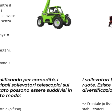
ntre il
ri
ale invece
i senza
olgere
i
argani.
stono 2
lificando per comodità, i
I sollevatori
ipali sollevatori telescopici sul
ruote. Esiste
ato possono essere suddivisi in
diversificazi
to modo:
=> Frontale (o fis
tale (o fisso)
stabilizzatori