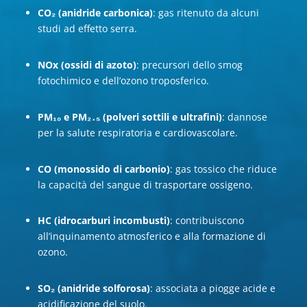
CO₂ (anidride carbonica)
: gas ritenuto da alcuni
studi ad effetto serra.
NOx (ossidi di azoto)
: precursori dello smog
fotochimico e dell’ozono troposferico.
PM₁₀ e PM₂․₅ (polveri sottili e ultrafini)
: dannose
per la salute respiratoria e cardiovascolare.
CO (monossido di carbonio)
: gas tossico che riduce
la capacità del sangue di trasportare ossigeno.
HC (idrocarburi incombusti)
: contribuiscono
all’inquinamento atmosferico e alla formazione di
ozono.
SO₂ (anidride solforosa)
: associata a piogge acide e
acidificazione del suolo.