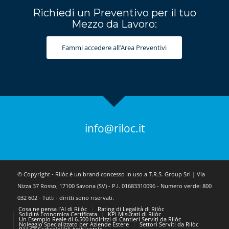
Richiedi un Preventivo per il tuo
Mezzo da Lavoro:
Fammi accedere all’Area Preventivi
info@riloc.it
© Copyright - Rilòc è un brand concesso in uso a T.R.S. Group Srl | Via
Nizza 37 Rosso, 17100 Savona (SV) - P.I. 01683310096 - Numero verde: 800
032 602 - Tutti i diritti sono riservati.
Cosa ne pensa l’AI di Rilòc
Rating di Legalità di Rilòc
Solidità Economica Certificata
KPI Misurati di Rilòc
Un Esempio Reale di 6.500 Indirizzi di Cantieri Serviti da Rilòc
Noleggio Specializzato per Aziende Estere
Settori Serviti da Rilòc