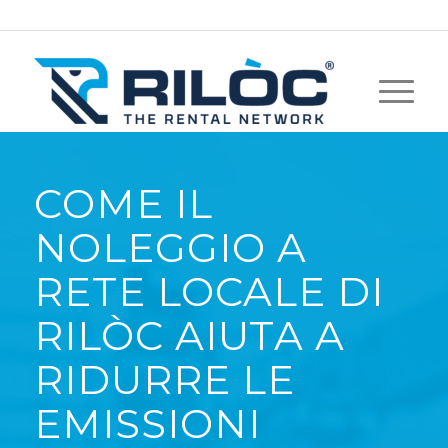
COME IL
NOLEGGIO A
RETE LOCALE DI
RILÒC AIUTA A
RIDURRE LE
EMISSIONI