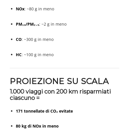
NOx
: ~80 g in meno
PM₁₀/PM₂․₅
: ~2 g in meno
CO
: ~300 g in meno
HC
: ~100 g in meno
PROIEZIONE SU SCALA
1.000 viaggi con 200 km risparmiati
ciascuno =
171 tonnellate di CO₂ evitate
80 kg di NOx in meno