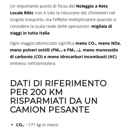
Un importante punto di forza del
Noleggio a Rete
Locale Rilòc
non è solo la riduzione dei chilometri nel
singolo trasporto, ma l’effetto moltiplicatore quando si
considera la scala reale delle operazioni:
migliaia di
viaggi in tutta Italia
.
Ogni viaggio ottimizzato significa
meno CO₂, meno NOx,
meno polveri sottili (PM₁₀ e PM₂․₅), meno monossido
di carbonio (CO) e meno idrocarburi incombusti (HC)
immessi nell’atmosfera.
DATI DI RIFERIMENTO
PER 200 KM
RISPARMIATI DA UN
CAMION PESANTE
CO₂
: ~171 kg in meno