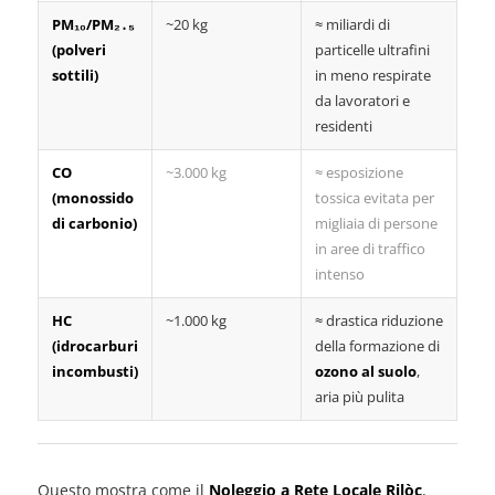
PM₁₀/PM₂․₅
~20 kg
≈ miliardi di
(polveri
particelle ultrafini
sottili)
in meno respirate
da lavoratori e
residenti
CO
~3.000 kg
≈ esposizione
(monossido
tossica evitata per
di carbonio)
migliaia di persone
in aree di traffico
intenso
HC
~1.000 kg
≈ drastica riduzione
(idrocarburi
della formazione di
incombusti)
ozono al suolo
,
aria più pulita
Questo mostra come il
Noleggio a Rete Locale Rilòc
,