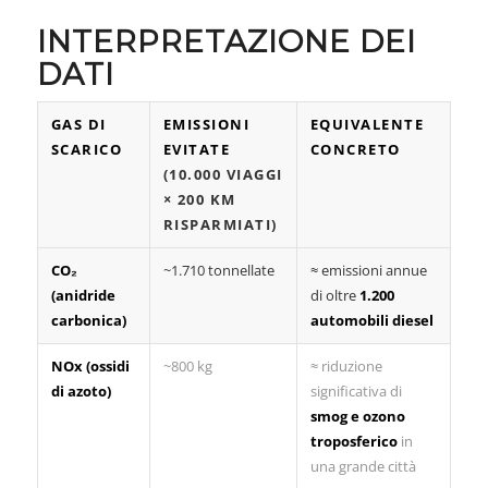
INTERPRETAZIONE DEI
DATI
GAS DI
EMISSIONI
EQUIVALENTE
SCARICO
EVITATE
CONCRETO
(10.000 VIAGGI
× 200 KM
RISPARMIATI)
CO₂
~1.710 tonnellate
≈ emissioni annue
(anidride
di oltre
1.200
carbonica)
automobili diesel
NOx (ossidi
~800 kg
≈ riduzione
di azoto)
significativa di
smog e ozono
troposferico
in
una grande città