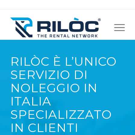
RILÒC È L’UNICO
SERVIZIO DI
NOLEGGIO IN
ITALIA
SPECIALIZZATO
IN CLIENTI