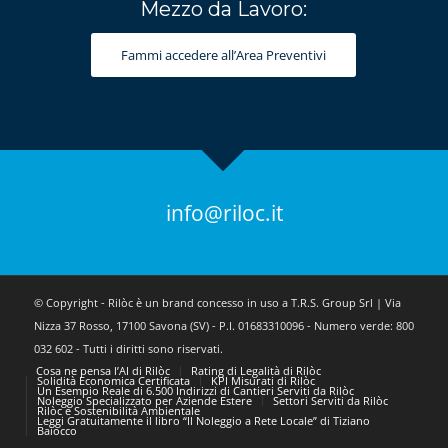
Mezzo da Lavoro:
Fammi accedere all’Area Preventivi
info@riloc.it
© Copyright - Rilòc è un brand concesso in uso a T.R.S. Group Srl | Via
Nizza 37 Rosso, 17100 Savona (SV) - P.I. 01683310096 - Numero verde: 800
032 602 - Tutti i diritti sono riservati.
Cosa ne pensa l’AI di Rilòc
Rating di Legalità di Rilòc
Solidità Economica Certificata
KPI Misurati di Rilòc
Un Esempio Reale di 6.500 Indirizzi di Cantieri Serviti da Rilòc
Noleggio Specializzato per Aziende Estere
Settori Serviti da Rilòc
Rilòc e Sostenibilità Ambientale
Leggi Gratuitamente il libro “Il Noleggio a Rete Locale” di Tiziano
Baiocco