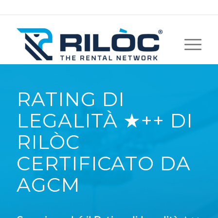
RATING DI
LEGALITÀ ★++ DI
RILÒC
CERTIFICATO DA
AGCM