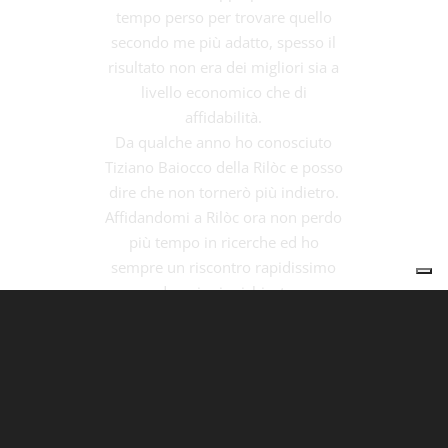
tempo perso per trovare quello
secondo me più adatto, spesso il
risultato non era dei migliori sia a
livello economico che di
affidabilità.
Da qualche anno ho conosciuto
Tiziano Baiocco della Rilòc e posso
dire che non tornerò più indietro.
Affidandomi a Rilòc ora non perdo
più tempo in ricerche ed ho
sempre un riscontro rapidissimo
ad ogni mia richiesta.
Avere un unico partner per chi
come me ha cantieri in tutta Italia
è una comodità incredibile.
Alessandro