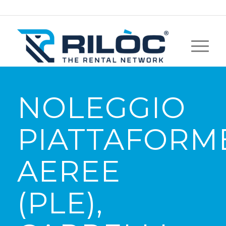
NOLEGGIO
PIATTAFORM
AEREE
(PLE),