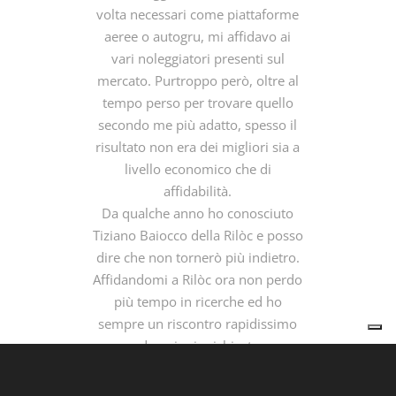
volta necessari come piattaforme
aeree o autogru, mi affidavo ai
vari noleggiatori presenti sul
mercato. Purtroppo però, oltre al
tempo perso per trovare quello
secondo me più adatto, spesso il
risultato non era dei migliori sia a
livello economico che di
affidabilità.
Da qualche anno ho conosciuto
Tiziano Baiocco della Rilòc e posso
dire che non tornerò più indietro.
Affidandomi a Rilòc ora non perdo
più tempo in ricerche ed ho
sempre un riscontro rapidissimo
ad ogni mia richiesta.
Avere un unico partner per chi
come me ha cantieri in tutta Italia