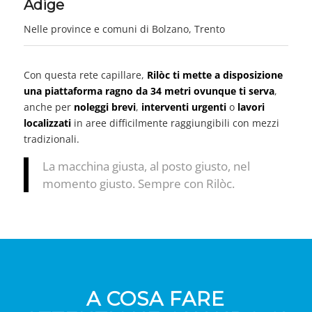
Adige
Nelle province e comuni di Bolzano, Trento
Con questa rete capillare,
Rilòc ti mette a disposizione
una piattaforma ragno da 34 metri ovunque ti serva
,
anche per
noleggi brevi
,
interventi urgenti
o
lavori
localizzati
in aree difficilmente raggiungibili con mezzi
tradizionali.
La macchina giusta, al posto giusto, nel
momento giusto. Sempre con Rilòc.
A COSA FARE