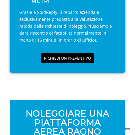
METRI
Grazie a SpidReply, il reparto aziendale
esclusivamente preposto alla valutazione
rapida delle richieste di noleggio, riusciamo a
dare riscontro di fattibilità normalmente in
meno di 15 minuti (in orario di ufficio).
RICHIEDI UN PREVENTIVO
NOLEGGIARE UNA
PIATTAFORMA
AEREA RAGNO