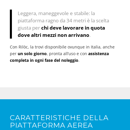
Leggera, maneggevole e stabile: la
piattaforma ragno da 34 metri è la scelta
giusta per
chi deve lavorare in quota
dove altri mezzi non arrivano
.
Con Rilòc, la trovi disponibile ovunque in Italia, anche
per
un solo giorno
, pronta all’uso e con
assistenza
completa in ogni fase del noleggio
.
CARATTERISTICHE DELLA
PIATTAFORMA AEREA