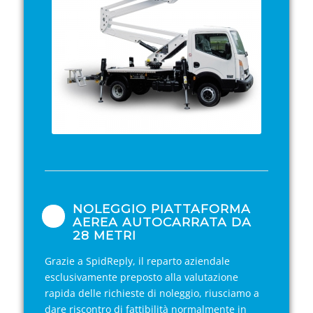
NOLEGGIO PIATTAFORMA
AEREA AUTOCARRATA DA
28 METRI
Grazie a SpidReply, il reparto aziendale
esclusivamente preposto alla valutazione
rapida delle richieste di noleggio, riusciamo a
dare riscontro di fattibilità normalmente in