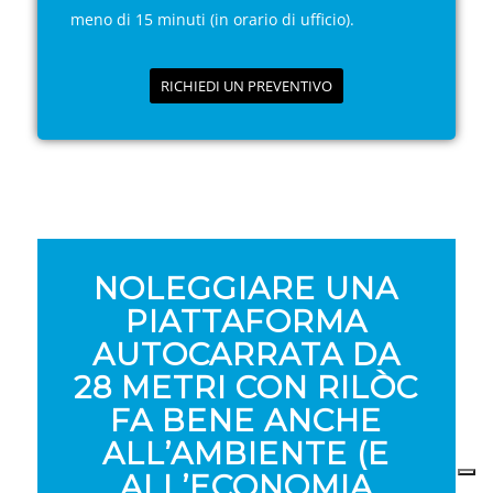
meno di 15 minuti (in orario di ufficio).
RICHIEDI UN PREVENTIVO
NOLEGGIARE UNA
PIATTAFORMA
AUTOCARRATA DA
28 METRI CON RILÒC
FA BENE ANCHE
ALL’AMBIENTE (E
ALL’ECONOMIA