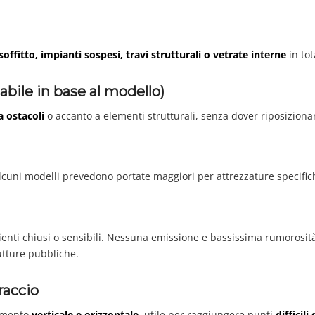
soffitto, impianti sospesi, travi strutturali o vetrate interne
in tot
iabile in base al modello)
a ostacoli
o accanto a elementi strutturali, senza dover riposiziona
lcuni modelli prevedono portate maggiori per attrezzature specific
ienti chiusi o sensibili. Nessuna emissione e bassissima rumorosit
utture pubbliche.
raccio
imento
verticale e orizzontale
, utile per raggiungere punti
difficil