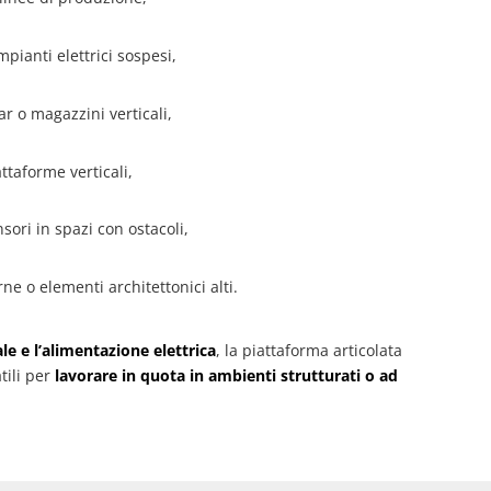
mpianti elettrici sospesi,
gar o magazzini verticali,
attaforme verticali,
sori in spazi con ostacoli,
rne o elementi architettonici alti.
le e l’alimentazione elettrica
, la piattaforma articolata
tili per
lavorare in quota in ambienti strutturati o ad