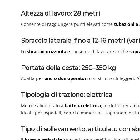
Altezza di lavoro: 28 metri
Consente di raggiungere punti elevati come
tubazioni a 
Sbraccio laterale: fino a 12-16 metri (var
Lo
sbraccio orizzontale
consente di lavorare anche
sopr
Portata della cesta: 250–350 kg
Adatta per
uno o due operatori
con strumenti leggeri. A
Tipologia di trazione: elettrica
Motore alimentato a
batteria elettrica
, perfetto per amb
Ideale per ospedali, centri commerciali, capannoni e str
Tipo di sollevamento: articolato con sb
Il
braccio articolato
consente una combinazione di mov