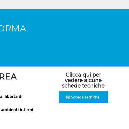
FORMA
EREA
Clicca qui per
vedere alcune
schede tecniche
, libertà di
Schede Tecniche
n
ambienti interni