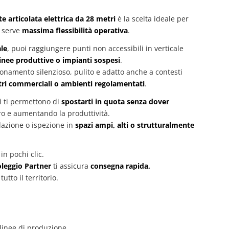
 articolata elettrica da 28 metri
è la scelta ideale per
e serve
massima flessibilità operativa
.
ale
, puoi raggiungere punti non accessibili in verticale
linee produttive o impianti sospesi
.
onamento silenzioso, pulito e adatto anche a contesti
ntri commerciali o ambienti regolamentati
.
i ti permettono di
spostarti in quota senza dover
oro e aumentando la produttività.
llazione o ispezione in
spazi ampi, alti o strutturalmente
in pochi clic.
oleggio Partner
ti assicura
consegna rapida,
utto il territorio.
linee di produzione,