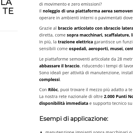
 LA
di movimento e zero emissioni?
 TE
Il
noleggio di una piattaforma aerea semovente
operare in ambienti interni o pavimentati dov
Grazie al
braccio articolato con sbraccio later
diretta, come
sopra macchinari, scaffalature, 
In più, la
trazione elettrica
garantisce un funzi
sensibili come
ospedali, aeroporti, musei, ce
Le piattaforme semoventi articolate da 28 metr
abbassare il braccio
, riducendo i tempi di lav
Sono ideali per attività di manutenzione, insta
complessi
.
Con
Rilòc
, puoi trovare il mezzo più adatto a te 
La nostra rete nazionale di oltre
2.000 Punti N
disponibilità immediata
e supporto tecnico su t
Esempi di applicazione:
manutenzione impianti sopra macchinari o 