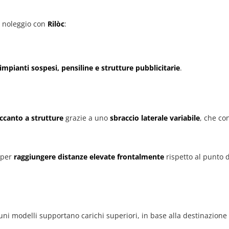
 a noleggio con
Rilòc
:
 impianti sospesi, pensiline e strutture pubblicitarie
.
ccanto a strutture
grazie a uno
sbraccio laterale variabile
, che c
e per
raggiungere distanze elevate frontalmente
rispetto al punto 
uni modelli supportano carichi superiori, in base alla destinazione 