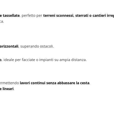
e tassellate
, perfetto per
terreni sconnessi, sterrati o cantieri irre
ca.
 orizzontali
, superando ostacoli.
o
, ideale per facciate o impianti su ampia distanza.
permettendo
lavori continui senza abbassare la cesta
.
 lineari
.