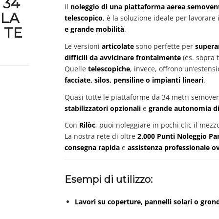
 34
Il
noleggio di una piattaforma aerea semovent
 LA
telescopico
, è la soluzione ideale per lavorare
e grande mobilità
.
 TE
Le versioni
articolate
sono perfette per
superar
difficili da avvicinare frontalmente
(es. sopra t
Quelle
telescopiche
, invece, offrono un’estens
facciate, silos, pensiline o impianti lineari
.
Quasi tutte le piattaforme da 34 metri semoven
stabilizzatori opzionali
e
grande autonomia di
Con
Rilòc
, puoi noleggiare in pochi clic il mezz
La nostra rete di oltre
2.000 Punti Noleggio Part
consegna rapida
e
assistenza professionale o
Esempi di utilizzo:
Lavori su coperture, pannelli solari o gron