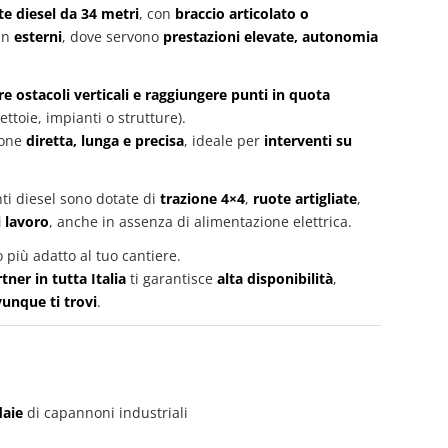
e diesel da 34 metri
, con
braccio articolato o
 in
esterni
, dove servono
prestazioni elevate, autonomia
e ostacoli verticali e raggiungere punti in quota
ettoie, impianti o strutture).
ione
diretta, lunga e precisa
, ideale per
interventi su
ti diesel sono dotate di
trazione 4×4
,
ruote artigliate
,
 lavoro
, anche in assenza di alimentazione elettrica.
o più adatto al tuo cantiere.
ner in tutta Italia
ti garantisce
alta disponibilità
,
vunque ti trovi
.
daie
di capannoni industriali