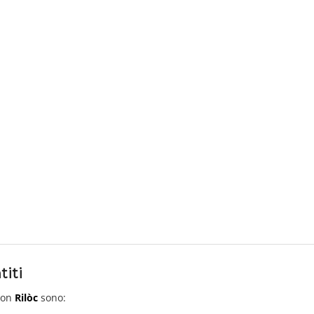
titi
 con
Rilòc
sono: