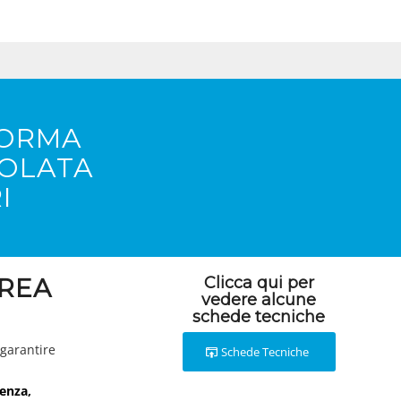
FORMA
COLATA
I
EREA
Clicca qui per
vedere alcune
schede tecniche
 garantire
Schede Tecniche
enza,