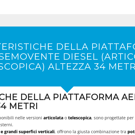
ERISTICHE DELLA PIATTA
SEMOVENTE DIESEL (ARTI
SCOPICA) ALTEZZA 34 METR
ICHE DELLA PIATTAFORMA A
4 METRI
ponibili nelle versioni
articolata
o
telescopica
, sono progettate per
esterni.
 e grandi superfici verticali
, offrono la giusta combinazione tra
pot