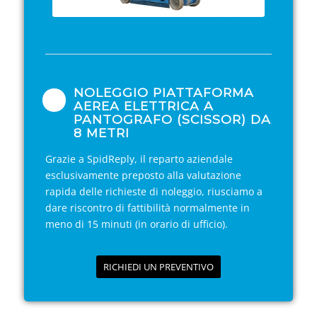
NOLEGGIO PIATTAFORMA
AEREA ELETTRICA A
PANTOGRAFO (SCISSOR) DA
8 METRI
Grazie a SpidReply, il reparto aziendale
esclusivamente preposto alla valutazione
rapida delle richieste di noleggio, riusciamo a
dare riscontro di fattibilità normalmente in
meno di 15 minuti (in orario di ufficio).
RICHIEDI UN PREVENTIVO