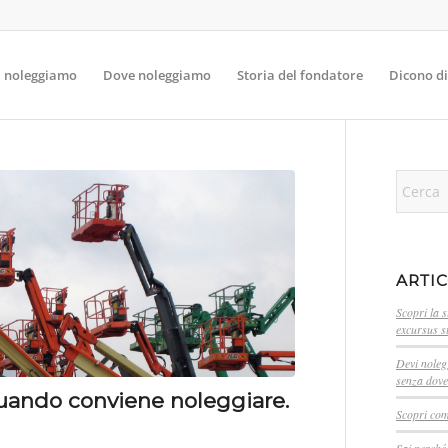
 noleggiamo
Dove noleggiamo
Storia del fondatore
Dicono di
ARTIC
Scopri la 
excursus st
Devi noleg
senza dover
quando conviene noleggiare.
Scopri com