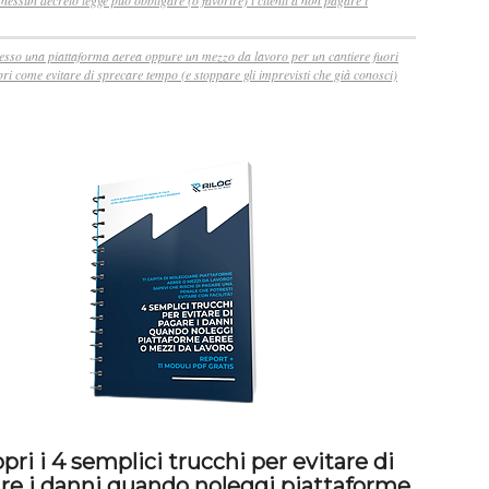
nessun decreto legge può obbligare (o favorire) i clienti a non pagare i
esso una piattaforma aerea oppure un mezzo da lavoro per un cantiere fuori
ri come evitare di sprecare tempo (e stoppare gli imprevisti che già conosci)
pri i 4 semplici trucchi per evitare di
re i danni quando noleggi piattaforme