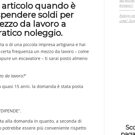
Sai perché 
 articolo quando è
fornitori?
spendere soldi per
Noleggi sp
zona? Scop
ezzo da lavoro a
ratico noleggio.
ata o di una piccola impresa artigiana e hai
na certa frequenza un mezzo da lavoro – come
pure un escavatore – ti sarai posto almeno
zo da lavoro?
”
a quasi 15 anni, la domanda è stata posta
 “DIPENDE”.
luta alla domanda in quanto, a seconda di
Sco
gio potrebbe essere più conveniente rispetto
paga