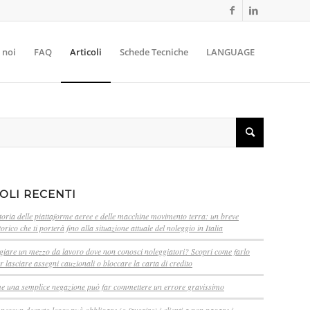
 noi
FAQ
Articoli
Schede Tecniche
LANGUAGE
OLI RECENTI
storia delle piattaforme aeree e delle macchine movimento terra: un breve
orico che ti porterà fino alla situazione attuale del noleggio in Italia
giare un mezzo da lavoro dove non conosci noleggiatori? Scopri come farlo
 lasciare assegni cauzionali o bloccare la carta di credito
e una semplice negazione può far commettere un errore gravissimo