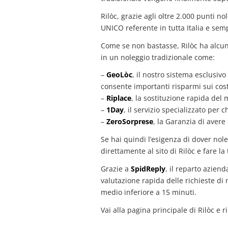
Rilòc, grazie agli oltre 2.000 punti n
UNICO referente in tutta Italia e semp
Come se non bastasse, Rilòc ha alcune
in un noleggio tradizionale come:
–
GeoLòc
, il nostro sistema esclusiv
consente importanti risparmi sui cost
–
Riplace
, la sostituzione rapida del
–
1Day
, il servizio specializzato per 
–
ZeroSorprese
, la Garanzia di avere
Se hai quindi l’esigenza di dover no
direttamente al sito di Rilòc e fare la 
Grazie a
SpidReply
, il reparto azien
valutazione rapida delle richieste di
medio inferiore a 15 minuti.
Vai alla pagina principale di Rilòc e 