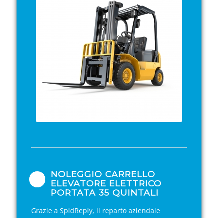
NOLEGGIO CARRELLO
ELEVATORE ELETTRICO
PORTATA 35 QUINTALI
Grazie a SpidReply, il reparto aziendale