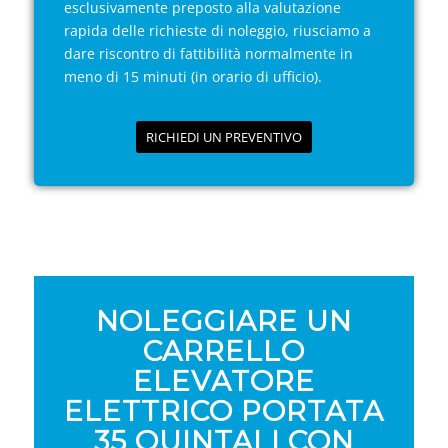
esclusivamente preposto alla valutazione
rapida delle richieste di noleggio, riusciamo a
dare riscontro di fattibilità normalmente in
meno di 15 minuti (in orario di ufficio).
RICHIEDI UN PREVENTIVO
NOLEGGIARE UN
CARRELLO
ELEVATORE
ELETTRICO PORTATA
35 QUINTALI CON