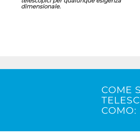
telescopici per qualunque esigenza
dimensionale.
COME S
TELESC
COMO: