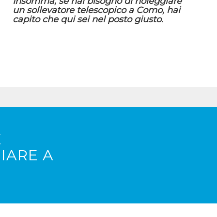
Insomma, se hai bisogno di noleggiare
un sollevatore telescopico a Como, hai
capito che qui sei nel posto giusto.
E
IARE A