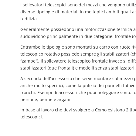
I sollevatori telescopici sono dei mezzi che vengono utiliz
diverse tipologie di materiali in molteplici ambiti quali a
l’edilizia.
Generalmente possiedono una motorizzazione termica ali
suddividono principalmente in due categorie: frontale (o dr
Entrambe le tipologie sono montati su carro con ruote 4×
telescopico rotativo possiede sempre gli stabilizzatori (
“zampe”), il sollevatore telescopico frontale invece si dif
stabilizzatori (due frontali) e modelli senza stabilizzatori.
A seconda dell’accessorio che serve montare sul mezzo pu
anche molto specifici, come la pulizia dei pannelli fotovolt
tronchi. Esempi di accessori che puoi noleggiare sono: fo
persone, benne e argani.
In base al lavoro che devi svolgere a Como esistono 2 tipo
telescopici.