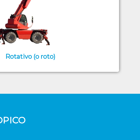
Rotativo (o roto)
OPICO
: