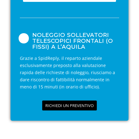
NOLEGGIO SOLLEVATORI
TELESCOPICI FRONTALI (O
FISSI) A L’AQUILA
Grazie a SpidReply, il reparto aziendale
esclusivamente preposto alla valutazione
rapida delle richieste di noleggio, riusciamo a
dare riscontro di fattibilità normalmente in
meno di 15 minuti (in orario di ufficio).
RICHIEDI UN PREVENTIVO