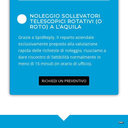
NOLEGGIO SOLLEVATORI
TELESCOPICI ROTATIVI (O
ROTO) A L’AQUILA
Grazie a SpidReply, il reparto aziendale
esclusivamente preposto alla valutazione
rapida delle richieste di noleggio, riusciamo a
dare riscontro di fattibilità normalmente in
meno di 15 minuti (in orario di ufficio).
RICHIEDI UN PREVENTIVO