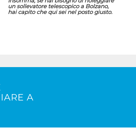
Insomma, se hai bisogno di noleggiare
un sollevatore telescopico a Bolzano,
hai capito che qui sei nel posto giusto.
E
IARE A