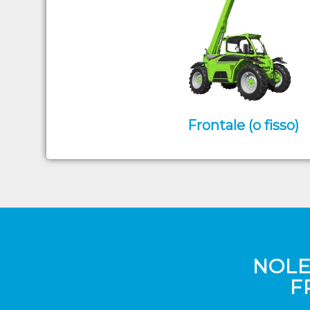
Frontale (o fisso)
NOLE
F