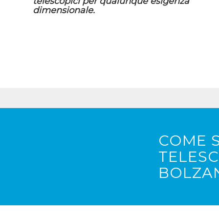
telescopici per qualunque esigenza
dimensionale.
COME S
TELESC
BOLZA