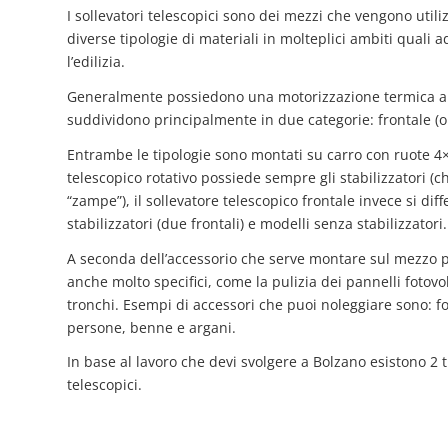
I sollevatori telescopici sono dei mezzi che vengono utiliz
diverse tipologie di materiali in molteplici ambiti quali a
l’edilizia.
Generalmente possiedono una motorizzazione termica ali
suddividono principalmente in due categorie: frontale (o dr
Entrambe le tipologie sono montati su carro con ruote 4×
telescopico rotativo possiede sempre gli stabilizzatori (
“zampe”), il sollevatore telescopico frontale invece si dif
stabilizzatori (due frontali) e modelli senza stabilizzatori.
A seconda dell’accessorio che serve montare sul mezzo pu
anche molto specifici, come la pulizia dei pannelli fotovolt
tronchi. Esempi di accessori che puoi noleggiare sono: fo
persone, benne e argani.
In base al lavoro che devi svolgere a Bolzano esistono 2 ti
telescopici.