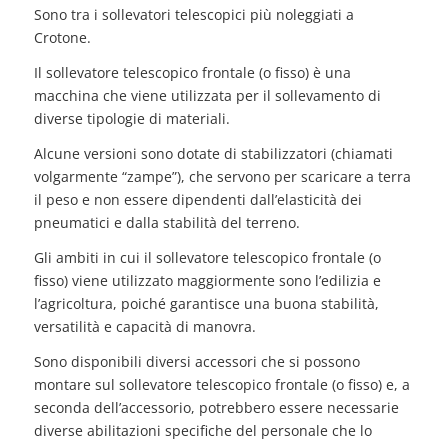
Sono tra i sollevatori telescopici più noleggiati a
Crotone.
Il sollevatore telescopico frontale (o fisso) è una
macchina che viene utilizzata per il sollevamento di
diverse tipologie di materiali.
Alcune versioni sono dotate di stabilizzatori (chiamati
volgarmente “zampe”), che servono per scaricare a terra
il peso e non essere dipendenti dall’elasticità dei
pneumatici e dalla stabilità del terreno.
Gli ambiti in cui il sollevatore telescopico frontale (o
fisso) viene utilizzato maggiormente sono l’edilizia e
l’agricoltura, poiché garantisce una buona stabilità,
versatilità e capacità di manovra.
Sono disponibili diversi accessori che si possono
montare sul sollevatore telescopico frontale (o fisso) e, a
seconda dell’accessorio, potrebbero essere necessarie
diverse abilitazioni specifiche del personale che lo