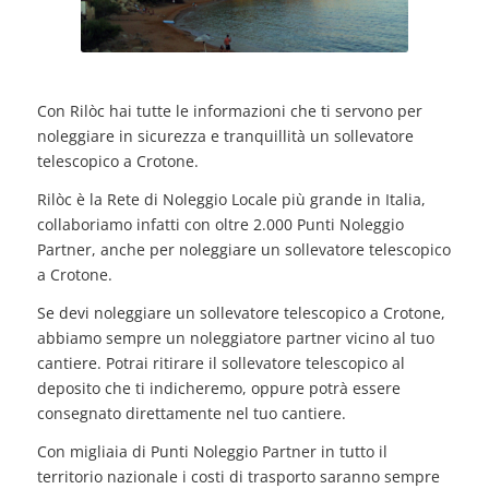
Con Rilòc hai tutte le informazioni che ti servono per
noleggiare in sicurezza e tranquillità un sollevatore
telescopico a Crotone.
Rilòc è la Rete di Noleggio Locale più grande in Italia,
collaboriamo infatti con oltre 2.000 Punti Noleggio
Partner, anche per noleggiare un sollevatore telescopico
a Crotone.
Se devi noleggiare un sollevatore telescopico a Crotone,
abbiamo sempre un noleggiatore partner vicino al tuo
cantiere. Potrai ritirare il sollevatore telescopico al
deposito che ti indicheremo, oppure potrà essere
consegnato direttamente nel tuo cantiere.
Con migliaia di Punti Noleggio Partner in tutto il
territorio nazionale i costi di trasporto saranno sempre