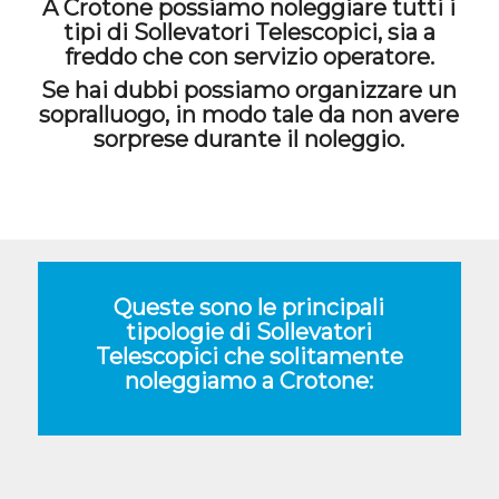
A Crotone possiamo noleggiare tutti i
tipi di Sollevatori Telescopici, sia a
freddo che con servizio operatore.
Se hai dubbi possiamo organizzare un
sopralluogo, in modo tale da non avere
sorprese durante il noleggio.
Queste sono le principali
tipologie di Sollevatori
Telescopici che solitamente
noleggiamo a Crotone: