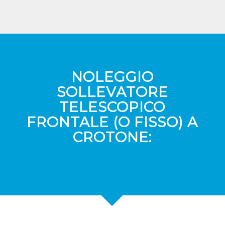
NOLEGGIO
SOLLEVATORE
TELESCOPICO
FRONTALE (O FISSO) A
CROTONE: