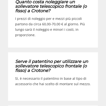
Quanto costa noleggiare un
sollevatore telescopico frontale (o
fisso) a
Crotone
?
I prezzi di noleggio per e mezzi più piccoli
partono da circa 60,00-70,00 € al giorno. Più
lungo sarà il noleggio e minori i costi, in
proporzione.
Serve il patentino per utilizzare un
sollevatore telescopico frontale (o
fisso) a
Crotone
?
Sì, è necessario il patentino in base al tipo di
accessorio che hai scelto di montare sul mezzo.