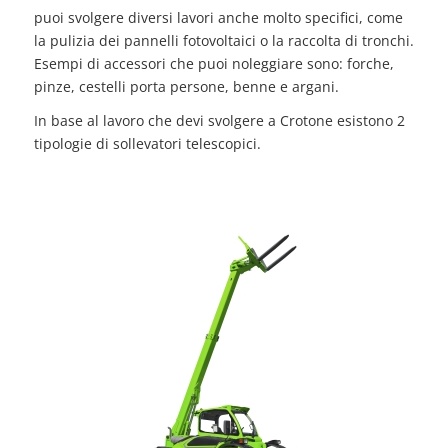
puoi svolgere diversi lavori anche molto specifici, come
la pulizia dei pannelli fotovoltaici o la raccolta di tronchi.
Esempi di accessori che puoi noleggiare sono: forche,
pinze, cestelli porta persone, benne e argani.
In base al lavoro che devi svolgere a Crotone esistono 2
tipologie di sollevatori telescopici.