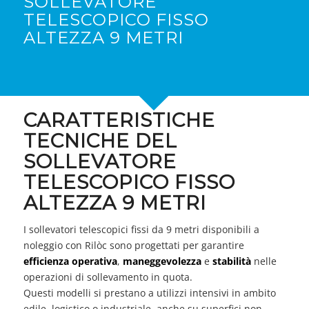
SOLLEVATORE
TELESCOPICO FISSO
ALTEZZA 9 METRI
CARATTERISTICHE
TECNICHE DEL
SOLLEVATORE
TELESCOPICO FISSO
ALTEZZA 9 METRI
I sollevatori telescopici fissi da 9 metri disponibili a
noleggio con Rilòc sono progettati per garantire
efficienza operativa
,
maneggevolezza
e
stabilità
nelle
operazioni di sollevamento in quota.
Questi modelli si prestano a utilizzi intensivi in ambito
edile, logistico o industriale, anche su superfici non