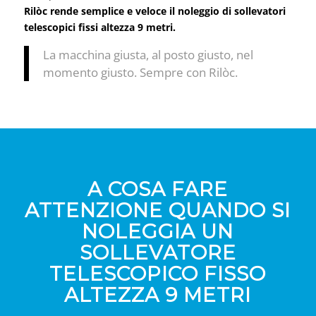
Rilòc rende semplice e veloce il noleggio di sollevatori
telescopici fissi altezza 9 metri.
La macchina giusta, al posto giusto, nel
momento giusto. Sempre con Rilòc.
A COSA FARE
ATTENZIONE QUANDO SI
NOLEGGIA UN
SOLLEVATORE
TELESCOPICO FISSO
ALTEZZA 9 METRI