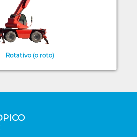
Rotativo (o roto)
OPICO
: