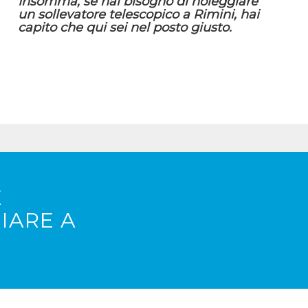
Insomma, se hai bisogno di noleggiare
un sollevatore telescopico a Rimini, hai
capito che qui sei nel posto giusto.
E
IARE A