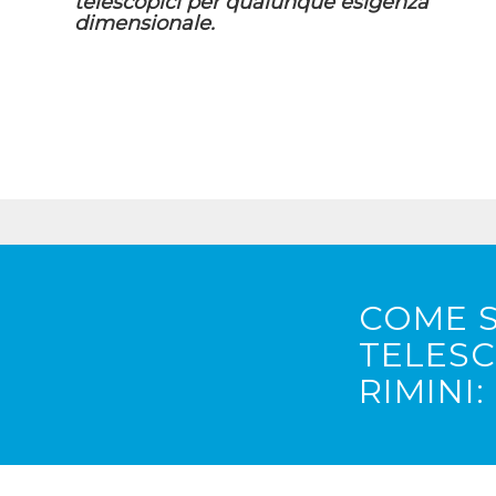
telescopici per qualunque esigenza
dimensionale.
COME S
TELESC
RIMINI: