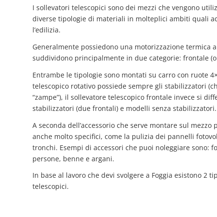
I sollevatori telescopici sono dei mezzi che vengono utiliz
diverse tipologie di materiali in molteplici ambiti quali a
l’edilizia.
Generalmente possiedono una motorizzazione termica ali
suddividono principalmente in due categorie: frontale (o dr
Entrambe le tipologie sono montati su carro con ruote 4×
telescopico rotativo possiede sempre gli stabilizzatori (
“zampe”), il sollevatore telescopico frontale invece si dif
stabilizzatori (due frontali) e modelli senza stabilizzatori.
A seconda dell’accessorio che serve montare sul mezzo pu
anche molto specifici, come la pulizia dei pannelli fotovolt
tronchi. Esempi di accessori che puoi noleggiare sono: fo
persone, benne e argani.
In base al lavoro che devi svolgere a Foggia esistono 2 tip
telescopici.