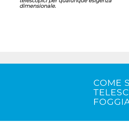
telescopici per qualunque esigenza
dimensionale.
COME S
TELESC
FOGGIA