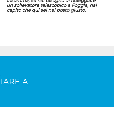
Insomma, se hai bisogno di noleggiare
un sollevatore telescopico a Foggia, hai
capito che qui sei nel posto giusto.
E
IARE A