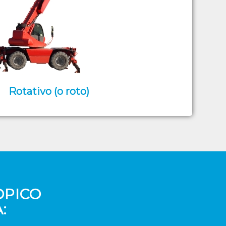
Rotativo (o roto)
OPICO
: