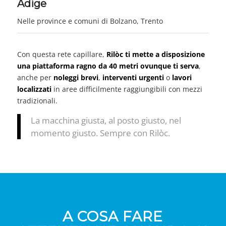
Adige
Nelle province e comuni di Bolzano, Trento
Con questa rete capillare,
Rilòc ti mette a disposizione
una piattaforma ragno da 40 metri ovunque ti serva
,
anche per
noleggi brevi
,
interventi urgenti
o
lavori
localizzati
in aree difficilmente raggiungibili con mezzi
tradizionali.
La macchina giusta, al posto giusto, nel
momento giusto. Sempre con Rilòc.
A COSA FARE