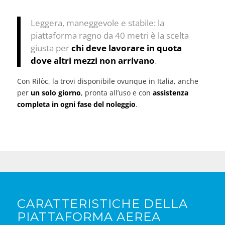
Leggera, maneggevole e stabile: la
piattaforma ragno da 40 metri è la scelta
giusta per
chi deve lavorare in quota
dove altri mezzi non arrivano
.
Con Rilòc, la trovi disponibile ovunque in Italia, anche
per
un solo giorno
, pronta all’uso e con
assistenza
completa in ogni fase del noleggio
.
CARATTERISTICHE DELLA
PIATTAFORMA AEREA