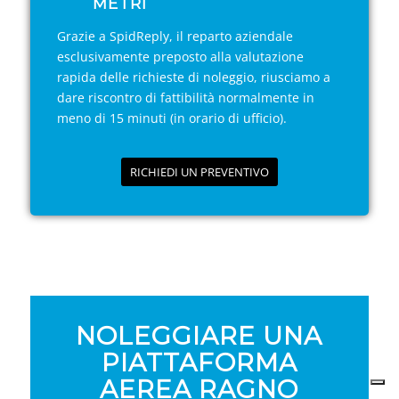
METRI
Grazie a SpidReply, il reparto aziendale
esclusivamente preposto alla valutazione
rapida delle richieste di noleggio, riusciamo a
dare riscontro di fattibilità normalmente in
meno di 15 minuti (in orario di ufficio).
RICHIEDI UN PREVENTIVO
NOLEGGIARE UNA
PIATTAFORMA
AEREA RAGNO