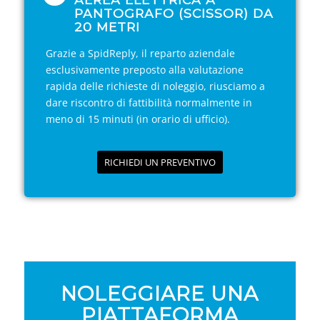
PANTOGRAFO (SCISSOR) DA
20 METRI
Grazie a SpidReply, il reparto aziendale
esclusivamente preposto alla valutazione
rapida delle richieste di noleggio, riusciamo a
dare riscontro di fattibilità normalmente in
meno di 15 minuti (in orario di ufficio).
RICHIEDI UN PREVENTIVO
NOLEGGIARE UNA
PIATTAFORMA