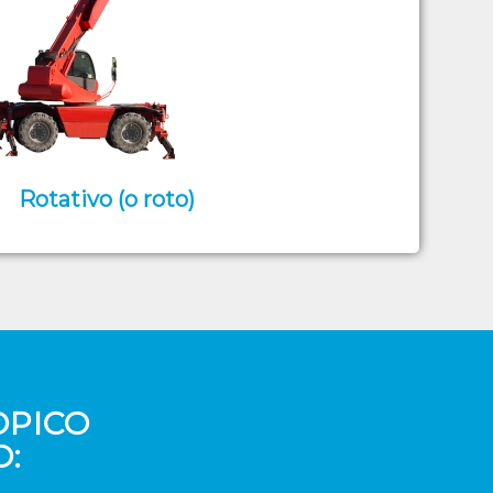
Rotativo (o roto)
OPICO
O: