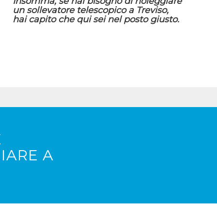
Insomma, se hai bisogno di noleggiare
un sollevatore telescopico a Treviso,
hai capito che qui sei nel posto giusto.
E
IARE A