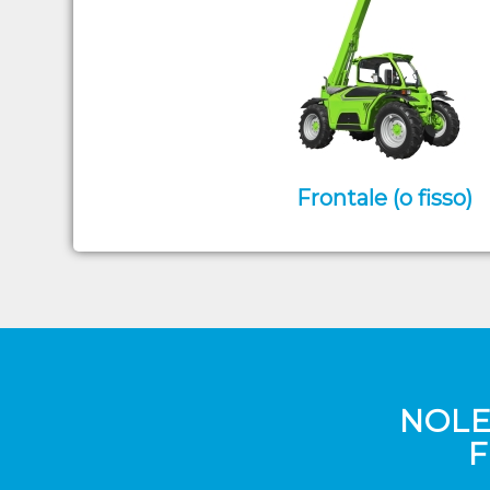
Frontale (o fisso)
NOLE
F