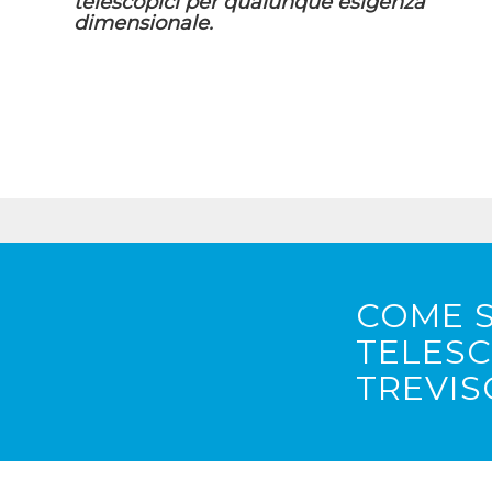
telescopici per qualunque esigenza
dimensionale.
COME S
TELESC
TREVIS