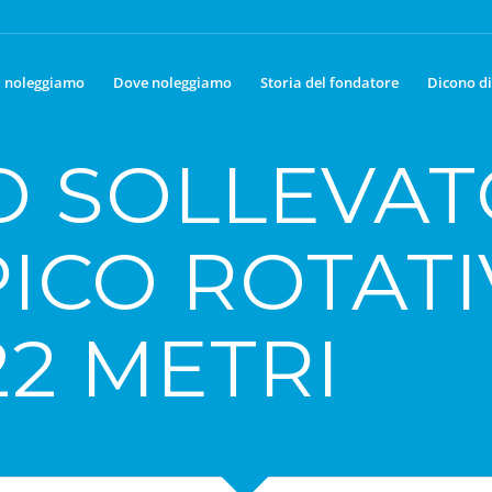
 noleggiamo
Dove noleggiamo
Storia del fondatore
Dicono di
O SOLLEVA
ICO ROTAT
22 METRI