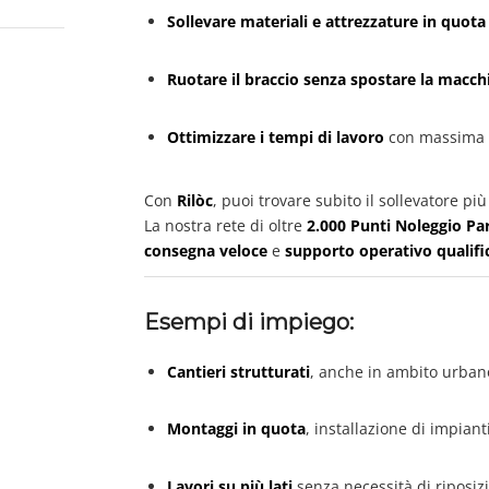
Sollevare materiali e attrezzature in quota
Ruotare il braccio senza spostare la macch
Ottimizzare i tempi di lavoro
con massima ve
Con
Rilòc
, puoi trovare subito il sollevatore pi
La nostra rete di oltre
2.000 Punti Noleggio Pa
consegna veloce
e
supporto operativo qualifi
Esempi di impiego:
Cantieri strutturati
, anche in ambito urbano
Montaggi in quota
, installazione di impiant
Lavori su più lati
senza necessità di riposiz