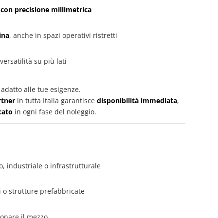
 con precisione millimetrica
ina
, anche in spazi operativi ristretti
rsatilità su più lati
ù adatto alle tue esigenze.
rtner
in tutta Italia garantisce
disponibilità immediata
,
cato
in ogni fase del noleggio.
, industriale o infrastrutturale
i o strutture prefabbricate
ionare il mezzo