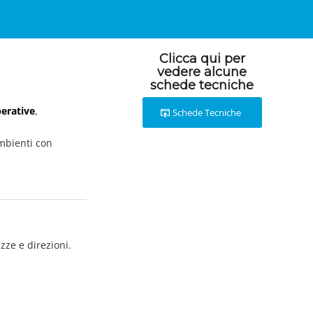
Clicca qui per
vedere alcune
schede tecniche
perative
,
Schede Tecniche
mbienti con
ezze e direzioni.