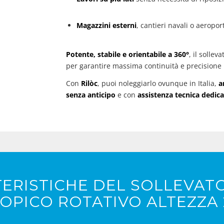
Magazzini esterni
, cantieri navali o aeropo
Potente, stabile e orientabile a 360°
, il sollev
per garantire massima continuità e precisione 
Con
Rilòc
, puoi noleggiarlo ovunque in Italia,
a
senza anticipo
e con
assistenza tecnica dedic
ERISTICHE DEL SOLLEVAT
OPICO ROTATIVO ALTEZZA 