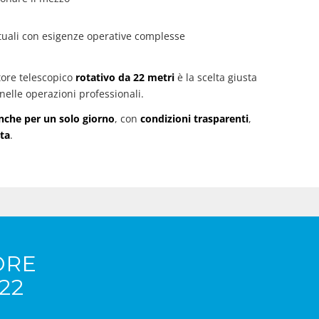
rtuali con esigenze operative complesse
atore telescopico
rotativo da 22 metri
è la scelta giusta
nelle operazioni professionali.
nche per un solo giorno
, con
condizioni trasparenti
,
ata
.
ORE
22