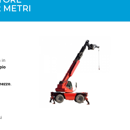
 METRI
 in
pio
 mezzo
,
si