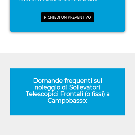
RICHIEDI UN PREVENTIVO
Domande frequenti sul
noleggio di Sollevatori
Telescopici Frontali (o fissi) a
Campobasso: