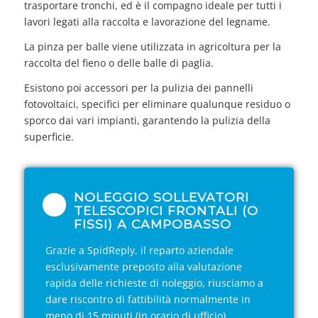
trasportare tronchi, ed è il compagno ideale per tutti i
lavori legati alla raccolta e lavorazione del legname.
La pinza per balle viene utilizzata in agricoltura per la
raccolta del fieno o delle balle di paglia.
Esistono poi accessori per la pulizia dei pannelli
fotovoltaici, specifici per eliminare qualunque residuo o
sporco dai vari impianti, garantendo la pulizia della
superficie.
NOLEGGIO SOLLEVATORI
TELESCOPICI FRONTALI (O
FISSI) A CAMPOBASSO
Grazie a SpidReply, il reparto aziendale
esclusivamente preposto alla valutazione
rapida delle richieste di noleggio, riusciamo a
dare riscontro di fattibilità normalmente in
meno di 15 minuti (in orario di ufficio).