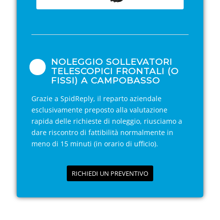
NOLEGGIO SOLLEVATORI
TELESCOPICI FRONTALI (O
FISSI) A CAMPOBASSO
Grazie a SpidReply, il reparto aziendale
esclusivamente preposto alla valutazione
rapida delle richieste di noleggio, riusciamo a
dare riscontro di fattibilità normalmente in
meno di 15 minuti (in orario di ufficio).
RICHIEDI UN PREVENTIVO