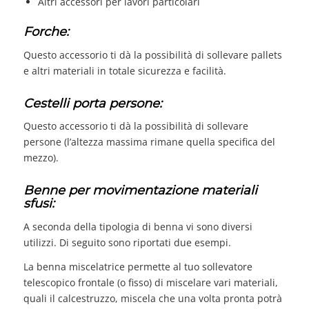
Altri accessori per lavori particolari
Forche:
Questo accessorio ti dà la possibilità di sollevare pallets
e altri materiali in totale sicurezza e facilità.
Cestelli porta persone:
Questo accessorio ti dà la possibilità di sollevare
persone (l’altezza massima rimane quella specifica del
mezzo).
Benne per movimentazione materiali
sfusi:
A seconda della tipologia di benna vi sono diversi
utilizzi. Di seguito sono riportati due esempi.
La benna miscelatrice permette al tuo sollevatore
telescopico frontale (o fisso) di miscelare vari materiali,
quali il calcestruzzo, miscela che una volta pronta potrà