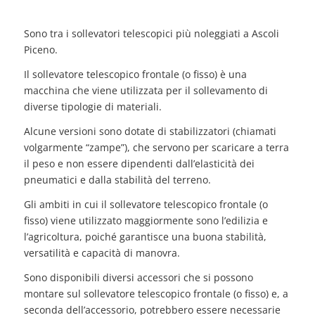
Sono tra i sollevatori telescopici più noleggiati a Ascoli
Piceno.
Il sollevatore telescopico frontale (o fisso) è una
macchina che viene utilizzata per il sollevamento di
diverse tipologie di materiali.
Alcune versioni sono dotate di stabilizzatori (chiamati
volgarmente “zampe”), che servono per scaricare a terra
il peso e non essere dipendenti dall’elasticità dei
pneumatici e dalla stabilità del terreno.
Gli ambiti in cui il sollevatore telescopico frontale (o
fisso) viene utilizzato maggiormente sono l’edilizia e
l’agricoltura, poiché garantisce una buona stabilità,
versatilità e capacità di manovra.
Sono disponibili diversi accessori che si possono
montare sul sollevatore telescopico frontale (o fisso) e, a
seconda dell’accessorio, potrebbero essere necessarie