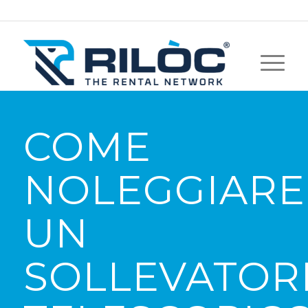
COME
NOLEGGIARE
UN
SOLLEVATOR