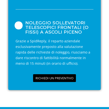
NOLEGGIO SOLLEVATORI
TELESCOPICI FRONTALI (O
FISSI) A ASCOLI PICENO
Grazie a SpidReply, il reparto aziendale
esclusivamente preposto alla valutazione
rapida delle richieste di noleggio, riusciamo a
dare riscontro di fattibilità normalmente in
meno di 15 minuti (in orario di ufficio).
RICHIEDI UN PREVENTIVO