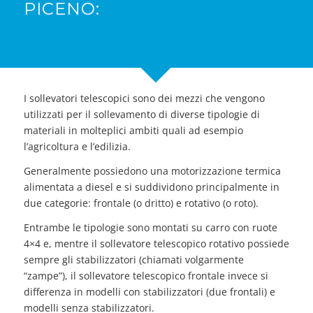
PICENO:
I sollevatori telescopici sono dei mezzi che vengono
utilizzati per il sollevamento di diverse tipologie di
materiali in molteplici ambiti quali ad esempio
l’agricoltura e l’edilizia.
Generalmente possiedono una motorizzazione termica
alimentata a diesel e si suddividono principalmente in
due categorie: frontale (o dritto) e rotativo (o roto).
Entrambe le tipologie sono montati su carro con ruote
4×4 e, mentre il sollevatore telescopico rotativo possiede
sempre gli stabilizzatori (chiamati volgarmente
“zampe”), il sollevatore telescopico frontale invece si
differenza in modelli con stabilizzatori (due frontali) e
modelli senza stabilizzatori.