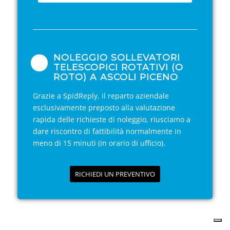
NOLEGGIO SOLLEVATORI
TELESCOPICI ROTATIVI (O
ROTO) A ASCOLI PICENO
Grazie a SpidReply, il reparto aziendale
esclusivamente preposto alla valutazione
rapida delle richieste di noleggio, riusciamo a
dare riscontro di fattibilità normalmente in
meno di 15 minuti (in orario di ufficio).
RICHIEDI UN PREVENTIVO