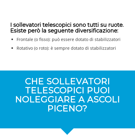
I sollevatori telescopici sono tutti su ruote.
Esiste però la seguente diversificazione:
Frontale (o fisso): può essere dotato di stabilizzatori
Rotativo (o roto): è sempre dotato di stabilizzatori
CHE SOLLEVATORI
TELESCOPICI PUOI
NOLEGGIARE A ASCOLI
PICENO?