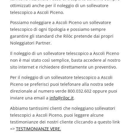
ottimizzati anche per il noleggio di un sollevatore
telescopico a Ascoli Piceno.
Possiamo noleggiare a Ascoli Piceno un sollevatore
telescopico di ogni tipologia e possiamo sempre
garantire gli standard che Rilòc pretende dai propri
Noleggiatori Partner.
Il noleggio di un sollevatore telescopico a Ascoli Piceno
non è mai stato così semplice, basta accedere al nostro
sito internet e richiedere direttamente un preventivo.
Per il noleggio di un sollevatore telescopico a Ascoli
Piceno se preferisci puoi telefonare alla nostra sede
direzionale al numero verde 800.032.602 oppure puoi
inviare una email a
info@riloc.it
.
Abbiamo tantissimi clienti che noleggiano sollevatori
telescopici a Ascoli Piceno, puoi leggere alcune
testimonianze dei nostri cliente cliccando a questo link
=>
TESTIMONIANZE VERE.