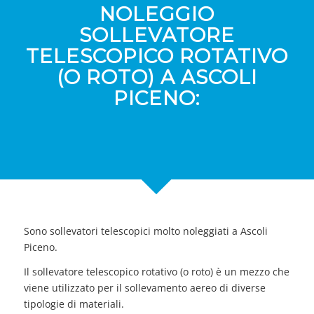
NOLEGGIO
SOLLEVATORE
TELESCOPICO ROTATIVO
(O ROTO) A ASCOLI
PICENO:
Sono sollevatori telescopici molto noleggiati a Ascoli
Piceno.
Il sollevatore telescopico rotativo (o roto) è un mezzo che
viene utilizzato per il sollevamento aereo di diverse
tipologie di materiali.